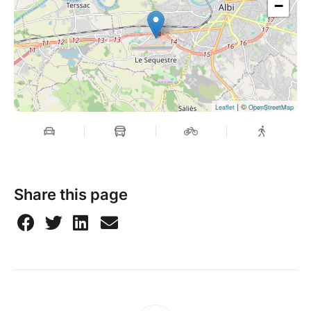
−
| ©
Leaflet
OpenStreetMap
Share this page