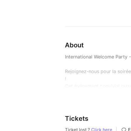
About
International Welcome Party -
Rejoignez-nous pour la soirée 
!
Cet événement convivial rass
une ambiance chaleureuse favo
unique de créer des liens, par
notre communauté étudiante.
Tickets
Mardi 30 septembre 2025 / 1
Maison des relations interna