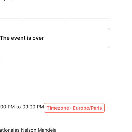
re soutenu par la région Occitanie, le SAIEC et le
tion
:00 PM to 09:00 PM
Timezone : Europe/Paris
nationales Nelson Mandela