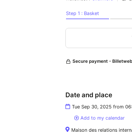
34000
Ouvert à tous les étudiants
Un dispositif inter-universitai
Crous Montpellier-Occitanie.
Événement gratuit sur inscrip
Date and place
Tue Sep 30, 2025 from 06
Add to my calendar
Maison des relations inter