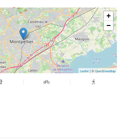
+
−
| ©
Leaflet
OpenStreetMap