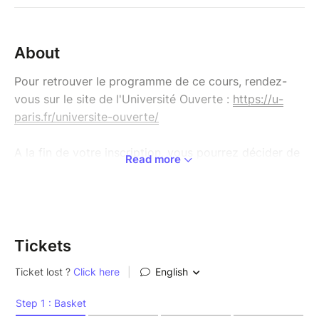
About
Pour retrouver le programme de ce cours, rendez-
vous sur le site de l'Université Ouverte :
https://u-
paris.fr/universite-ouverte/
A la fin de votre inscription, vous pourrez décider de
Read more
régler votre cours :
- Par carte bleue en ligne (en 1 fois ou en 3 fois).
- Par chèque (en 1 fois).
Pour vous rendre sur la boutique générale de
Tickets
l’Université
Ouverte :
https://www.billetweb.fr/pro/universiteouverte
L'Instagram de l'Université Ouverte
:
https://www.instagram.com/universite.ouverte/