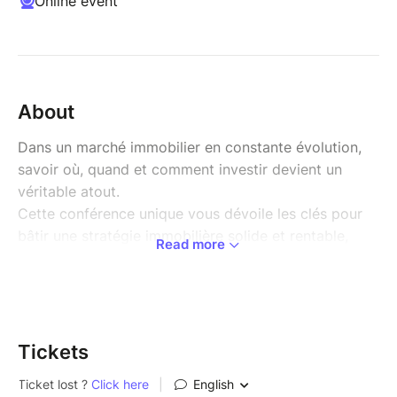
Online event
About
Dans un marché immobilier en constante évolution,
savoir où, quand et comment investir devient un
véritable atout.
Cette conférence unique vous dévoile les clés pour
bâtir une stratégie immobilière solide et rentable,
Read more
adaptée aux réalités économiques de 2025.
Au programme :
Analyse des tendances actuelles du marché
immobilier français et international
Conseils d’experts sur les meilleures
Tickets
opportunités d’investissement (neuf, ancien,
locatif, SCPI, coliving, etc.)