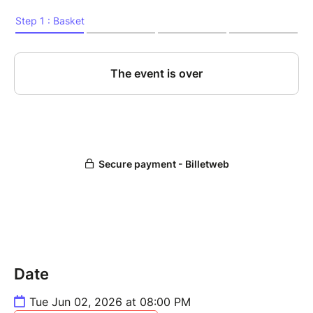
⚖️ Stratégies fiscales et patrimoniales pour
optimiser vos rendements
Immobilier durable et innovation : comment
allier rentabilité et responsabilité
Que vous soyez investisseur débutant ou confirmé,
cette conférence vous aidera à décrypter les
mécanismes du marché et à prendre des décisions
éclairées pour faire fructifier votre patrimoine
immobilier.
Date
Tue Jun 02, 2026 at 08:00 PM