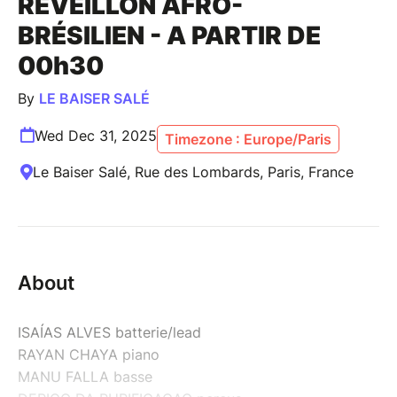
REVEILLON AFRO-
BRÉSILIEN - A PARTIR DE
00h30
By
LE BAISER SALÉ
Wed Dec 31, 2025
Timezone : Europe/Paris
Le Baiser Salé, Rue des Lombards, Paris, France
About
ISAÍAS ALVES batterie/lead
RAYAN CHAYA piano
MANU FALLA basse