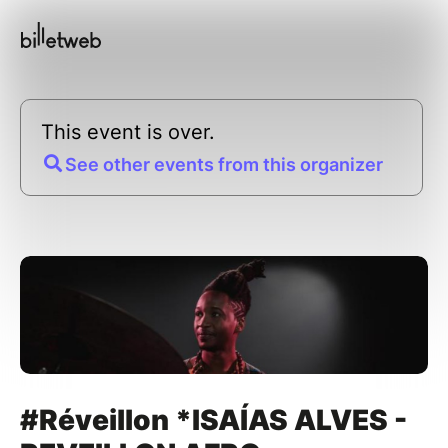
This event is over.
See other events from this organizer
#Réveillon *ISAÍAS ALVES -