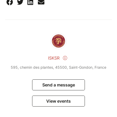
12h00 Gakka
12h40 Waza par famille : Kakuritsuken -
Kogoken
14h00 Randori Goho – Juho
14h45 Seiho
15h00 Busen wo owarimasu
17 JANVIER 2026
9h00 Busen wo hajimemasu
9h05 Chinkon
ISKSR
9h10 Rin Taïso - Mizu no Kata (dirigé par un
595, chemin des plantes, 45500, Saint-Gondon, France
des présents)
9h25 Kihon – Umpo Ho (2ème Dan)
10h15 Kongo Den Ken (Bo-Shakujo-Nio den)
Send a message
12h00 Gakka
12h40 Waza par famille : Nioken - Gokaken
View events
14h00 Randori Goho – Juho
14h45 Seiho
15h00 Busen wo owarimasu