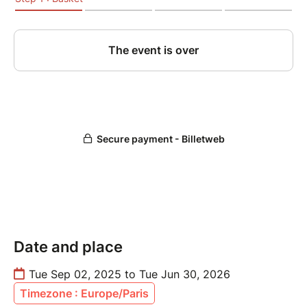
14h00 Randori Goho – Juho
14h45 Seiho
15h00 Busen wo owarimasu
11 OCTOBRE 2025
9h00 Busen wo hajimemasu
9h05 Chinkon
9h10 Rin Taïso - Tetsu no Kata (dirigé par un
des présents)
9h25 Kihon – Umpo Ho (2ème Kyu)
10h15 Kongo Den Ken (Bo-Shakujo-Nio den)
12h00 Gakka
12h40 Waza par famille : Tennoken -
Ryukaken
14h00 Randori Goho – Juho
Date and place
14h45 Seiho
15h00 Busen wo owarimasu
Tue Sep 02, 2025 to Tue Jun 30, 2026
8 NOVEMBRE 2025
Timezone : Europe/Paris
9h00 Busen wo hajimemasu