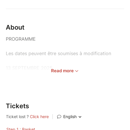
About
PROGRAMME
Les dates peuvent être soumises à modification
13 SEPTEMBRE 2025
Read more
9h00 Busen wo hajimemasu
9h05 Chinkon
9h10 Rin Taïso - Chi no Kata (dirigé par un
des présents)
9h25 Kihon – Umpo Ho (3ème Kyu)
Tickets
10h15 Kongo Den Ken (Bo-Shakujo-Nio den)
12h00 Gakka
12h40 Waza par famille : Nioken - Ryuoken