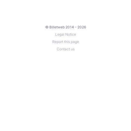
14 FÉVRIER 2026
9h00 Busen wo hajimemasu
9h05 Chinkon
9h10 Rin Taïso - Ki no Kata (dirigé par un des
© Billetweb 2014 - 2026
présents)
Legal Notice
9h25 Kihon – Umpo Ho (Keri waza)
Report this page
10h15 Kongo Den Ken (Bo-Shakujo-Nio den)
Contact us
12h00 Gakka
12h40 Waza par famille : Tennoken - Ryuoken
14h00 Randori Goho – Juho
14h45 Seiho
15h00 Busen wo owarimasu
14 MARS 2026
9h00 Busen wo hajimemasu
9h05 Chinkon
9h10 Rin Taïso - Ki no Kata (dirigé par un des
présents)
9h25 Kihon – Umpo Ho (Keri waza)