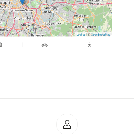
| ©
Leaflet
OpenStreetMap