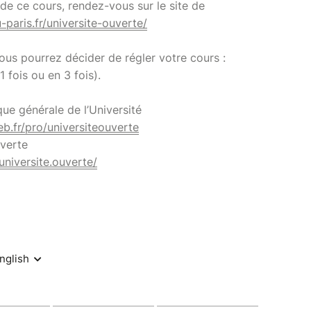
e ce cours, rendez-vous sur le site de
u-paris.fr/universite-ouverte/
 vous pourrez décider de régler votre cours :
1 fois ou en 3 fois).
que générale de l’Université
eb.fr/pro/universiteouverte
uverte
niversite.ouverte/