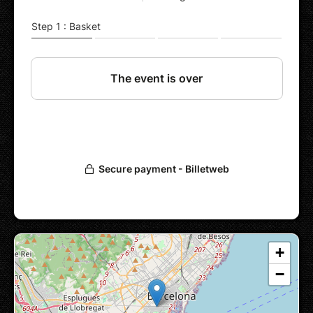
!
10e en prévente, 12e sur place.
Conso incluse pour ceux et celles qui
monteront sur scène (limité à 8 personnes).
+
−