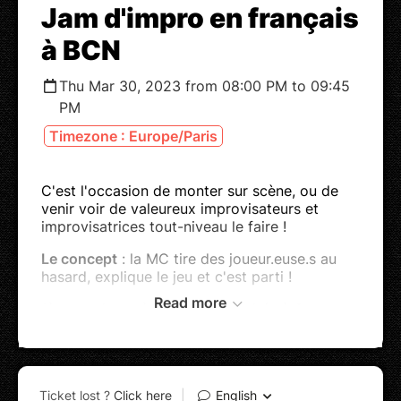
Jam d'impro en français
à BCN
Thu Mar 30, 2023 from 08:00 PM to 09:45
PM
Timezone : Europe/Paris
C'est l'occasion de monter sur scène, ou de
venir voir de valeureux improvisateurs et
improvisatrices tout-niveau le faire !
Le concept
: la MC tire des joueur.euse.s au
hasard, explique le jeu et c'est parti !
Read more
1ère partie
: scène ouverte (limitée à 8
personnes)
2ème partie
: présentation du groupe initié
des jeudis soirs
Ambiance bon-enfant et éclats de rire garantis