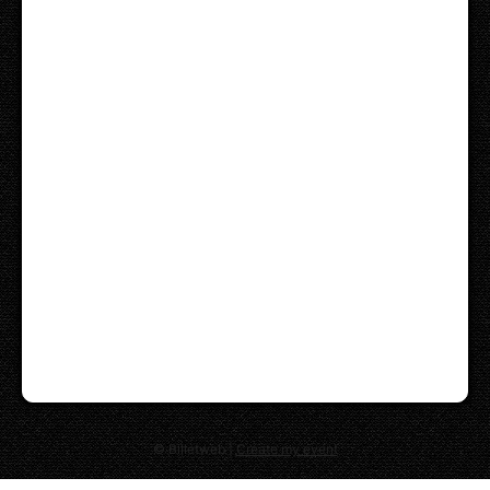
© Billetweb |
Create my event