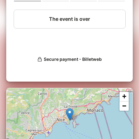
La Jam de La Trinquette
Tous les premiers jeudis du mois, La Trinquette
est le lieu de rendez-vous des artistes
amateurs et professionnels de la région ou
venant de tous horizons. C’est l’occasion pour
les musiciens de se confronter à la scène et de
jouer avec d’autres musiciens sur le principe
de la jam : jouer un morceau ensemble sans
avoir préalablement répété, le tout dans une
ambiance détendue et toujours joyeuse !
La jam est précédée d’un concert avec
certains musiciens présents, souvent avec des
+
guest stars de passage.
−
Pour les amateurs de jazz, la jam session de
La Trinquette c’est aussi l’occasion de
découvrir de futurs talents sur des répertoires
extrêmement variés avec un grande fraicheur
d’interprétation.