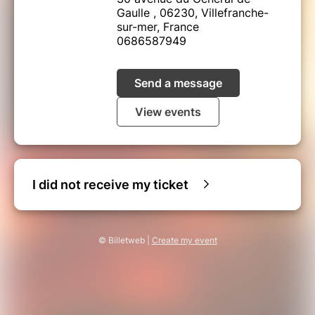
de promouvoir le jazz et la musique improvisée
Gaulle , 06230, Villefranche-
à Nice et de les partager à travers l’Europe.
sur-mer, France
Sunday Jazz Delivery est heureux de présenter
0686587949
les jams à la Trinquette tous les premiers jeudis
du mois. »
Send a message
View events
I did not receive my ticket
© Billetweb |
Create my event