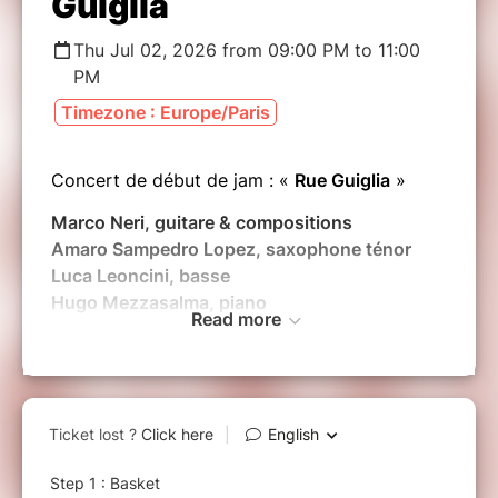
Guiglia
Thu Jul 02, 2026 from 09:00 PM to 11:00
PM
Timezone : Europe/Paris
Concert de début de jam : «
Rue Guiglia
»
Marco Neri, guitare & compositions
Amaro Sampedro Lopez, saxophone ténor
Luca Leoncini, basse
Hugo Mezzasalma, piano
Read more
Luigi Arieta, batterie
S’ensuivra une jam session jusqu’à minuit, dans
la suite de ce style mais aussi selon les envies
des musiciens et musiciennes présents.