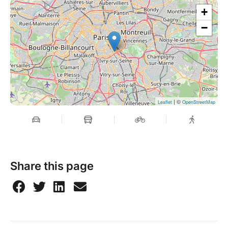
+
−
| ©
Leaflet
OpenStreetMap
Share this page