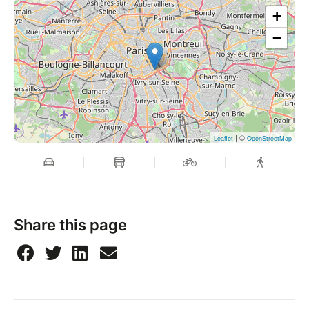
+
−
| ©
Leaflet
OpenStreetMap
Share this page