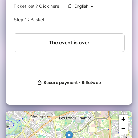
piano dans l’orchestre de l’église du village.
Désireux de s’émanciper, il est parti au Texas.
Il y rencontrait Adrian Quesada et Eric Burton,
en pleine écriture des compositions psyché-
soul du groupe d’Austin, Black Pumas et
intégrait le back band du groupe. Sur ces
propres compositions, le virtuose du clavier
s’inspire de figures comme Chris Dave, Miles
Davis, Herbie Hancock, Kamasi Washington,
Grover Washington ou encore Robert Glasper
et propose un jazz en lien avec le hip-hop et
d’autres musiques connexes.
+
−