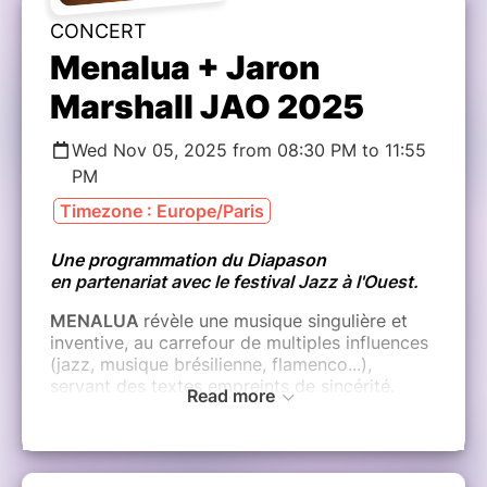
CONCERT
Menalua + Jaron
Marshall JAO 2025
Wed Nov 05, 2025 from 08:30 PM to 11:55
PM
Timezone : Europe/Paris
Une programmation du Diapason
en partenariat avec le festival Jazz à l'Ouest.
MENALUA
révèle une musique singulière et
inventive, au carrefour de multiples influences
(jazz, musique brésilienne, flamenco...),
servant des textes empreints de sincérité.
Read more
JARON MARSHALL
JaRon Marshall est né en Louisiane et a grandi
à Loreauville où dès l’âge de 11 ans, il jouait du