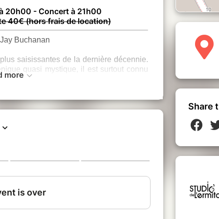
 à 20h00 - Concert à 21h00
te 40€ (hors frais de location)
Jay Buchanan
plus saisissantes de la dernière décennie.
nique quasi mystique, il est surtout connu
d more
Sons — l’un des groupes phares du rock
onnaissent savent que Jay est avant tout un
nu rockstar presque par hasard.
Share t
tour à l’essentiel : un face-à-face brut,
ec le public. Il y dévoile une écriture plus
ortée par une interprétation à nu, sans
es narratifs, à la croisée du gothique
sante. Son sens de l’observation, la force
 humour désarmant laissent l’auditoire
 présentera à Paris des titres issus de ses
 des morceaux inédits tirés de son nouvel
y