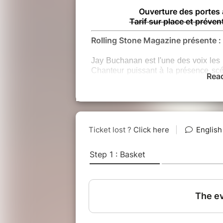
Ouverture des portes
Tarif sur place et préven
Rolling Stone Magazine présente :
Jay Buchanan est l'une des voix les 
Chanteur puissant à la présence scé
Rea
comme le leader du groupe Rival 
américain actuel. Mais ceux qui le c
auteur-compositeur d’exception, deve
Ces concerts en solo marquent un re
viscéral et profondément émotionnel av
intime, empreinte de romantisme, p
artifice.
Jay Buchanan captive par ses text
américain et d’une romance boulever
évocatrice de son univers et son
suspendu à ses mots.
Entouré de musiciens d’exception, il
précédents projets solo, ainsi que
album à paraître : Weapons of Beaut