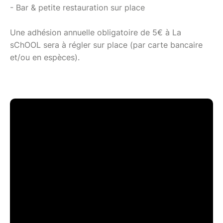
- Bar & petite restauration sur place
Une adhésion annuelle obligatoire de 5€ à La
sChOOL sera à régler sur place (par carte bancaire
et/ou en espèces).