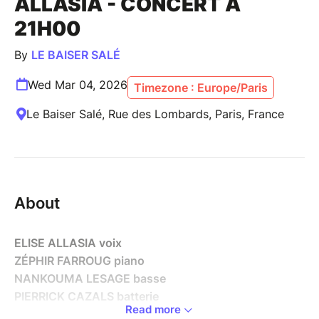
ALLASIA - CONCERT A
21H00
By
LE BAISER SALÉ
Wed Mar 04, 2026
Timezone : Europe/Paris
Le Baiser Salé, Rue des Lombards, Paris, France
About
ELISE ALLASIA voix
ZÉPHIR FARROUG piano
NANKOUMA LESAGE basse
PIERRICK CAZALS batterie
Read more