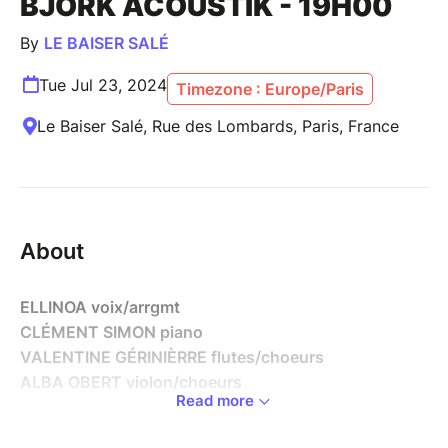
BJÖRK ACOUSTIK - 19H00
By
LE BAISER SALÉ
Tue Jul 23, 2024
Timezone : Europe/Paris
Le Baiser Salé, Rue des Lombards, Paris, France
About
ELLINOA voix/arrgmt
CLÉMENT SIMON piano
VALENTINE GÉRINIÈRRE flutes/choeurs
ALBA OBERT violon/choeurs
Read more
ALEXIS DE COMPREIGNAC violoncelle/choeurs
SAMUEL F'HIMA cbasse