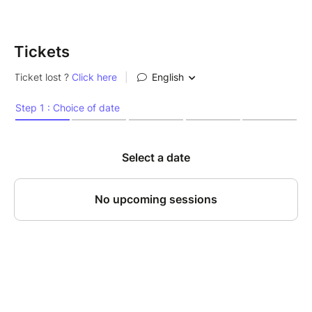
Réservation possible sur le site jusqu'à 2h avant le
début du concert
Tickets
N’hésitez pas à nous appeler au 01.42.33.37.71
Connue de tous bien qu’impossible à classer, Björk
fascine par sa douce extravagance, l’onirisme et la
splendeur immersive de ses projets. L’une des
grandes qualités de l’artiste islandaise est son talent
à mettre en forme mots et idées dans des écrins
sonores électro-pop qui en 25 ans de carrière n'ont
pas pris une ride. Ces compositions intemporelles, le
projet "Björk Acoustik" en propose une lecture
différente.
Ici, les orchestrations foisonnantes et les sons électro
laissent place à l’intimité d’un sextuor composé d’un
piano, une flûte, un violon, un violoncelle et une