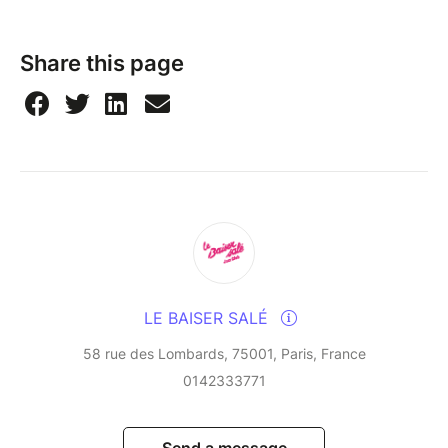
artist is her talent for shaping words and ideas into
electro-pop soundscapes which in her 25-year career
have not aged a bit. The “Björk Acoustik” project
Share this page
offers a different reading of these timeless
compositions. Here, the abundant orchestrations and
electro sounds give way to the intimacy of a sextet
composed of a piano, a flute, a violin, a cello and a
double bass, all carried by the bewitching voice of
Ellinoa. An original and ambitious idea which
highlights the delicacy of Björk's work without
sacrificing the contagious energy which is her
signature. The program includes the singer's biggest
hits, such as Joga, Bachelorette or Play Dead, and
LE BAISER SALÉ
other more little-known gems, in original
arrangements by Ellinoa and some of the group's
58 rue des Lombards, 75001, Paris, France
musicians.
0142333771