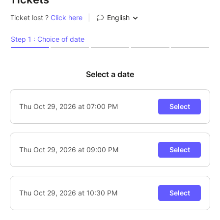
comme Kurt Rosenwinkel et Aaron Parks, le groupe
nourrit également son univers d’influences venues
d’ailleurs, des musiques africaines au rock, qui
irriguent ses compositions et ses arrangements. Un
dialogue fluide entre les instruments, où chaque
musicien prend part à la construction d’un langage
commun. De cette écoute naît une musique à la fois
dynamique, introspective et audacieuse.
Après une première année de résidence riche en
découvertes, Arlet Feuillard et le Syntest Quintet
retrouvent le Baiser Salé pour prolonger cette
aventure, devenue un véritable laboratoire où
prennent forme, au fil des concerts, de nouvelles
compositions, de nouveaux arrangements et pistes
musicales.
Créé en 2012, le créneau #JazzDeDemain a donné