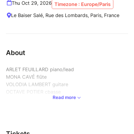
Thu Oct 29, 2026
Timezone : Europe/Paris
Le Baiser Salé, Rue des Lombards, Paris, France
About
ARLET FEUILLARD piano/lead
MONA CAVÉ flûte
VOLODIA LAMBERT guitare
OCTAVE POTIER cbasse
Read more
VINCENT FAUVET batterie
En quête de « leur son », Arlet Feuillard et le Syntest
Quintet développent une musique où l’écriture,
l’improvisation et la recherche collective se
Tickets
répondent en permanence. Inspiré par des artistes