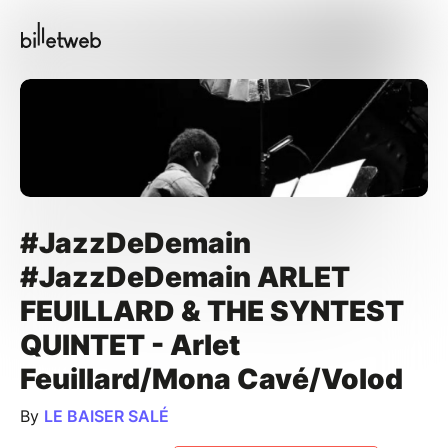
#JazzDeDemain
#JazzDeDemain ARLET
FEUILLARD & THE SYNTEST
QUINTET - Arlet
Feuillard/Mona Cavé/Volod
By
LE BAISER SALÉ