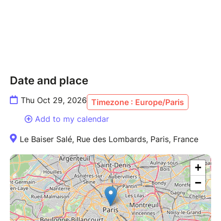
naissance à une série de résidences bimestrielles
permettant à des jeunes artistes d’expérimenter la
scène, de rôder un répertoire, tout en le présentant au
public. Un créneau prometteur et porteur où la
créativité et l’émulsion n’ont pas de limite.
#SoyezCurieux !
Date and place
Thu Oct 29, 2026
Timezone : Europe/Paris
---------------
Add to my calendar
ARLET FEUILLARD, piano/lead
MONA CAVÉ, flute
Le Baiser Salé, Rue des Lombards, Paris, France
VOLODIA LAMBERT, guitar
OCTAVE POTIER double bass
+
VINCENT FAUVET drums
−
In their quest to find ‘their sound’, Arlet Feuillard and
the Syntest Quintet create music in which
composition, improvisation and collective exploration