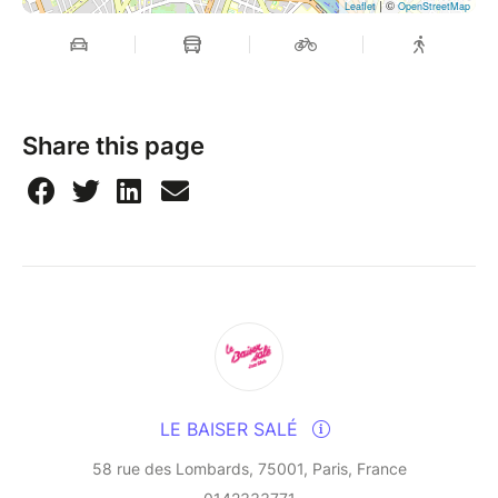
| ©
Leaflet
OpenStreetMap
Tonight, the drummer invites Mathieu Scala's quartet
on stage for a modern jazz inspired by the Parisian
and New York scene, with pop and rock influences.
An intense, melodic quartet that never ceases to
Share this page
surprise!
Created in 2012, the #JazzDeDemain slot has given
rise to a series of monthly and bimonthly residencies,
enabling young artists to experiment on stage,
honing a repertoire, while presenting it to the public.
A promising niche where creativity and emulsion
know no bounds. #BeCurious!
LE BAISER SALÉ
58 rue des Lombards, 75001, Paris, France