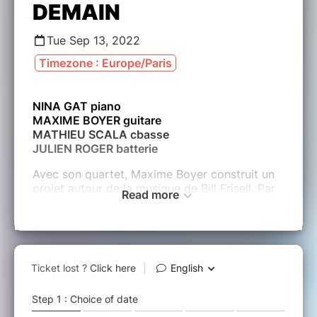
DEMAIN
Tue Sep 13, 2022
Timezone : Europe/Paris
NINA GAT piano
MAXIME BOYER guitare
MATHIEU SCALA cbasse
JULIEN ROGER batterie
Avec son quartet, Maxime Boyer construit un
projet autour de la musique de Bill Frisell. Par
Read more
l’extrême diversité de styles qu’aborde ce
guitariste de renom, il partage avec Maxime
Boyer un univers sensible et un son aérien qui
ne laisse pas indifférent.
Influencé à la fois par Lage Lund, Gilad
Hekselman, Immanuel Wikins, Micah Thomas
que John Coltrane, Thelonious Monk ou
Ornette Coleman, Maxime Boyer est un jeune