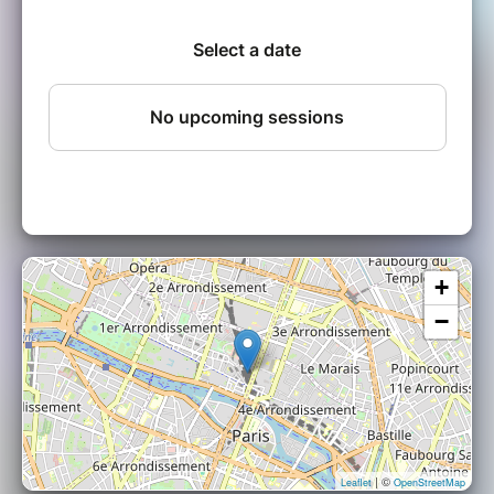
guitariste de jazz.
Diplômé du CMDL (Centre des Musiques
Didier Lockwood), il propose un univers
musical où se mélangent tradition et
modernité.
Créé en 2012, le créneau #JazzDeDemain a
donné naissance à une série de résidences
mensuelles et bimestrielles, permettant à des
jeunes artistes d’expérimenter la scène, de
rôder un répertoire, tout en le présentant au
public. Un créneau prometteur et porteur où la
créativité et l’émulsion n’ont pas de limite.
+
#SoyezCurieux !
−
| ©
Leaflet
OpenStreetMap