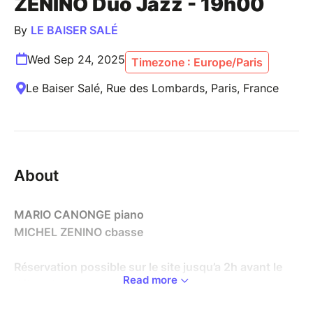
ZENINO Duo Jazz - 19h00
By
LE BAISER SALÉ
Wed Sep 24, 2025
Timezone : Europe/Paris
Le Baiser Salé, Rue des Lombards, Paris, France
About
MARIO CANONGE piano
MICHEL ZENINO cbasse
Réservation possible sur le site jusqu’a 2h avant le
Read more
début du concert
N’hésitez pas a nous appeler au 01.42.33.37.71