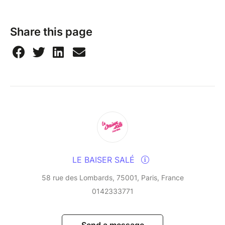
has established a format as demanding as it is
intense, without artifice or compromise, where every
note and every silence counts. The absence of
Share this page
drums, far from being a constraint, becomes a
playground where concentration, mutual listening and
sensitivity reach their paroxysm. On stage, Canonge,
a key figure in Caribbean jazz, and Zenino, a double
bassist with a frighteningly precise phrasing,
inventively revisit the great jazz standards - from
Thelonious Monk to Ornette Coleman - while infusing
them with their Creole and Latin roots, and their taste
for crossbreeding.
LE BAISER SALÉ
A veritable improvisational laboratory, this residency
blends tradition and modernity in a rare form of
58 rue des Lombards, 75001, Paris, France
alchemy, nourished by years of uninterrupted musical
0142333771
dialogue. To come back to these evenings is to
plunge into a suspended moment, where technical