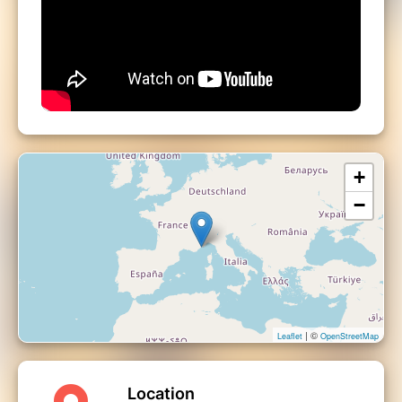
+
−
| ©
Leaflet
OpenStreetMap
Location