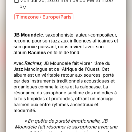
Mon Jul 20, 2026 from 09:00 PM to 11:00
PM
Timezone : Europe/Paris
JB Moundele
, saxophoniste, auteur-compositeur,
reconnu pour son jazz aux influences africaines et
son groove puissant, nous revient avec son
album
Racines
en toile de fond.
Racines
Avec
, JB Moundele fait vibrer l’âme du
Jazz Mandingue et de l’Afrique de l’Ouest. Cet
album est un véritable retour aux sources, porté
par des instruments traditionnels acoustiques et
organiques comme la kora et la calebasse. La
résonance du saxophone sublime des mélodies à
la fois limpides et profondes, offrant un mariage
harmonieux entre rythmes ancestraux et
modernité.
En quête de pureté émotionnelle, JB
«
Moundele fait résonner le saxophone avec une