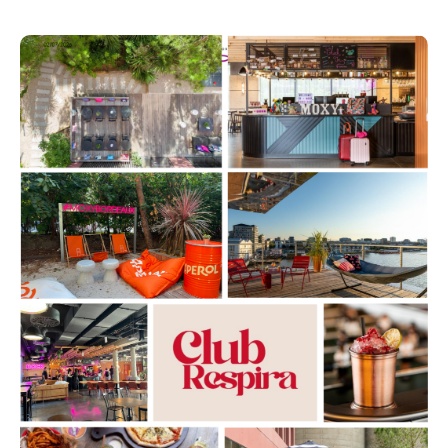
ouvre enfin ses portes.
Je suis très heureuse de vous accueillir pour notre
tout premier After Work Respira, une soirée pensée
pour permettre à des femmes de Bordeaux de se
rencontrer, d'échanger et de passer un moment
chaleureux dans un cadre exceptionnel.
Le Moxy est le lieu idéal pour cette première édition :
Une ambiance vibrante, un service chaleureux et une
touche de fun : tout est pensé pour rendre
l'expérience dynamique et inoubliable.
Au programme :
- Un apéritif convivial
- Des planches à partager
- De nouvelles rencontres
❤️ Une ambiance bienveillante et sans pression
Informations pratiques