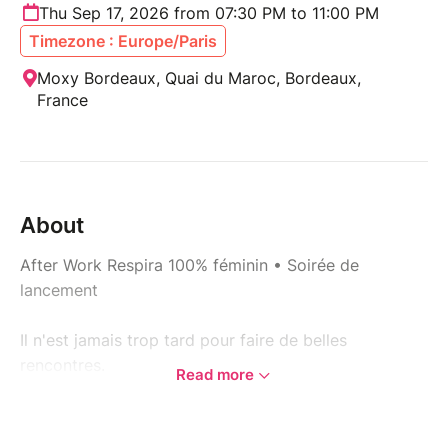
Thu Sep 17, 2026 from 07:30 PM to 11:00 PM
Timezone : Europe/Paris
Moxy Bordeaux, Quai du Maroc, Bordeaux,
France
About
After Work Respira 100% féminin • Soirée de
lancement
Il n'est jamais trop tard pour faire de belles
rencontres.
Read more
✨ Bienvenue à la toute première soirée Club Respira
Après plusieurs mois de préparation, Club Respira