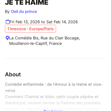
JE TE HAIME
By
Oeil du prince
Fri Feb 13, 2026 to Sat Feb 14, 2026
Timezone : Europe/Paris
La Comédie Bis, Rue du Clair Bocage,
Mouilleron-le-Captif, France
About
Comédie enflammée : de l'Amour à la Haine et vice-
versa
Comment Chantal et Alain, petit couple pépère et
stéréotypé, veulent raviver la flamme des premiers
instants ?... Peut être grâce au professeur Lamour,