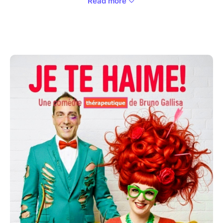
Read more
dernier recours et spécialiste du couple qui va tout
tenter pour les aider. Mais la séance de coaching à
domicile va vite virer à la boucherie !
Une caricature du couple poussée à son paroxysme
dans le pire comme le meilleur, dans un univers à
cheval entre La Guerre des Roses, Deseperate
Housewife et Tex Avery... ou comment le conte de
fée vire au cauchemar.