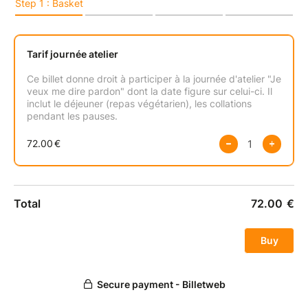
Comment sortir de l'équation « je ne lui pardonnerais
jamais ce qu'il m'a fait ! », ou encore « j'attends son
pardon pour passer à autre chose ! », ou même « je
ne pourrais jamais me pardonner ! »
Situation de blocage garantie pour des années, des
vies entières (cf. l’état du monde actuel ne dépend-t-
il pas des conséquences de ces trois phrases ?).
Alors quoi faire ? Continuer la guerre (au pire) ?
Stagner, ruminer, enkyster, s'en rendre malade (au
mieux) ?
Je chemine et travaille depuis plusieurs années sur la
question du pardon. Thérapeute de la relation, formé
à l'animation des cercles de pardon d'Olivier Clerc, et
élève d'Arouna Lipschitz (philosophe de la relation et
enseignante spirituelle) depuis 2020, je vous propose
aujourd'hui un accompagnement personnalisé pour
vous faire traverser de l'intérieur cette expérience