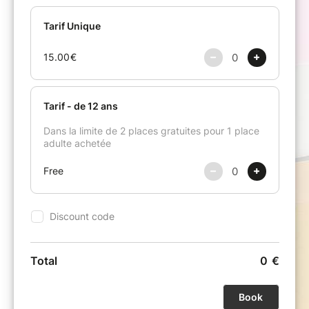
débordante nous rend plus légers, plus
tendres, plus cultivés et plus imaginatifs.
Peu de compositeurs ont ce sens du secret et
de l’intime à un degré aussi élevé.
SCHUMANN
Arabesque op. 18
Fantasiestücke op. 12
Fantaisie op. 17
En co-réalisation avec la Ville de Marseille et
l'Opéra Municipal
En partenariat avec le Festival Piano en Fleurs