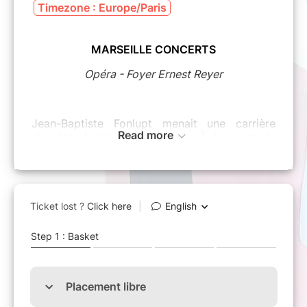
Timezone : Europe/Paris
MARSEILLE CONCERTS
Opéra - Foyer Ernest Reyer
Jean-Baptiste Fonlupt menait une carrière
Read more
discrète, à l’abri des médias. À la mort de
Nicholas Angelich, on s’est souvenu qu’il était
l’un de ses plus anciens amis. On a réécouté
son jeu d’orgue, puissant et chaleureux, un jeu
ample et majestueux, un jeu de cathédrale. On
s’est attaché à lui comme un frère du disparu
bien-aimé.
Pour son récital du dimanche matin, Jean-
Baptiste Fonlupt a justement choisi Robert
Schumann. Celui que Yves Nat nommait "un
frère de l’âme". Celui qui par sa fantaisie, sa
tendresse, sa culture et son imagination