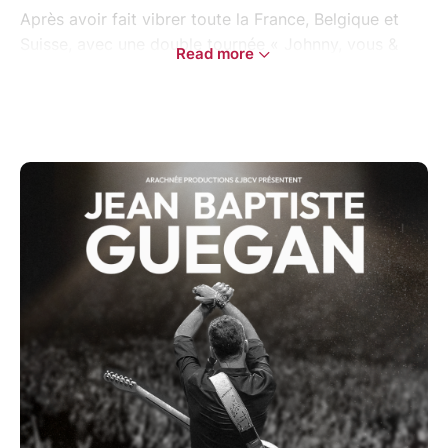
Après avoir fait vibrer toute la France, Belgique et
Suisse, avec une double tournée « Johnny, vous &
Read more
moi » (électrique & unplugged n'roll), de plus de 130
dates ; le phénomène JEAN BAPTISTE GUEGAN
revient avec un tout nouveau spectacle événement :
"JOHNNY, LE SHOW D'UNE VIE", un voyage musical
intense et passionné à travers l’histoire mêlée de
Johnny Hallyday et Jean Baptiste Guegan.
Accompagné de ses nombreux musiciens, Jean
Baptiste nous plonge dans une rétrospective
musicale unique, mêlant les plus grands succès de
l’ensemble de la carrière de l’immense Johnny à sa
propre discographie.Un show inédit, au concept
original, où se mêlent souvenirs, anecdotes et
témoignages de Jean Baptiste et de nombreux
amoureux de Johnny, pour lui rendre un nouvel
hommage.