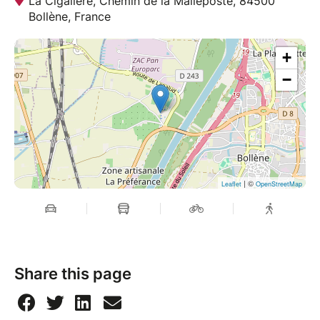
La Cigalière, Chemin de la Malleposte, 84500
Bollène, France
+
−
| ©
Leaflet
OpenStreetMap
Share this page