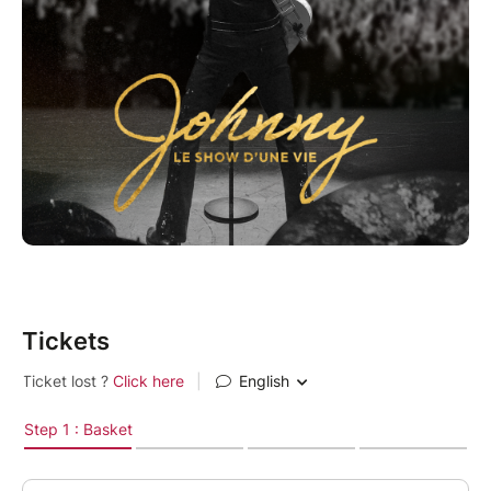
Venez vibrer au son de sa voix troublante et
puissante, et laissez-vous emporter par la nostalgie
de Johnny.
Plus qu’un concert, une invitation à revivre une
histoire hors du commun.
Retrouvez Jean Baptiste Guegan le samedi 28 février
2026 à 21h00 à la salle de spectacle de La Cigalière
à Bollène.
Tickets