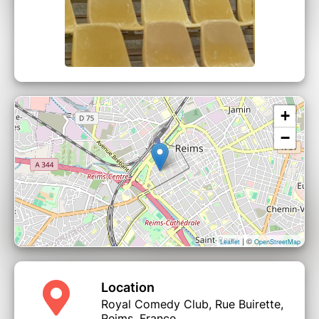
+
−
| ©
Leaflet
OpenStreetMap
Location
Royal Comedy Club, Rue Buirette,
Reims, France