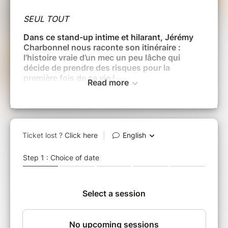
SEUL TOUT
Dans ce stand-up intime et hilarant, Jérémy
Charbonnel nous raconte son itinéraire :
l’histoire vraie d’un mec un peu lâche qui
décide de prendre des risques pour la
première fois de sa vie !
Read more
De son enfance au Laos à son idylle avec une
narcotrafiquante... Jérémy Charbonnel ne
racontera rien ! Sûrement parce qu’il a grandi à
St-Cyr-Au-Mont-d’Or, qu’il s’est marié avec une
fille de bonne famille et qu’il n’a rien fait de
plus excitant que sa JAPD...
Alors à 35 ans, Jérémy doit voir les choses en
face... Il a passé sa vie à faire ce qu’on lui a dit
de faire ! Résultat : une femme, un enfant, une
salière électrique et pas grand-chose à
raconter... A moins qu’une décision ne vienne
tout chambouler !