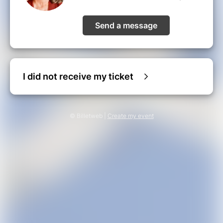
Send a message
I did not receive my ticket
© Billetweb |
Create my event