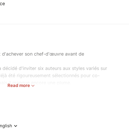
nce
int d'achever son chef-d'œuvre avant de
a décidé d'inviter six auteurs aux styles variés sur
 déjà été rigoureusement sélectionnés pour co-
 mais il manque encore une plume.
Read more
ul ticket, une unique chance d'intégrer ce cercle
at ?
d'enquête à la Librairie du Comptoir du Rêve, en
ous le pseudo de @
elisee_book
s
).