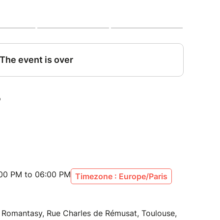
oodie offert autour du livre.
bon d'achat de 30 € à dépenser au Comptoir du
:00 PM to 06:00 PM
Timezone : Europe/Paris
e Romantasy, Rue Charles de Rémusat, Toulouse,