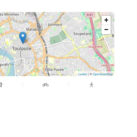
+
−
| ©
Leaflet
OpenStreetMap