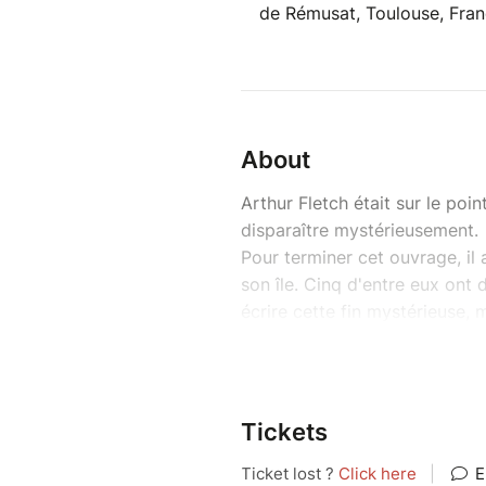
de Rémusat, Toulouse, Fra
About
Arthur Fletch était sur le po
disparaître mystérieusement.
Pour terminer cet ouvrage, il 
son île. Cinq d'entre eux ont
écrire cette fin mystérieuse,
Il ne reste désormais qu'un se
très fermé.
Serez-vous ce dernier candid
Tickets
Participez à notre grand jeu 
compagnie d'Elise (connue s