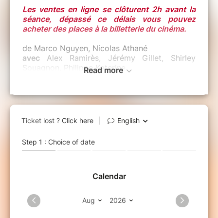
Les ventes en ligne se clôturent 2h avant la
séance, dépassé ce délais vous pouvez
acheter des places à la billetterie du cinéma.
de Marco Nguyen, Nicolas Athané
avec
Alex Ramirès, Jérémy Gillet, Shirley
Souagnon, Philippe Katerine
Read more
Origine :
FR
Date de sortie :
24/06/2026
Durée :
1h25 VO ST-NL
Synopsis :
Jim, icône sexy de la scène gay parisienne,
voit sa vie basculer lorsqu’il contracte
l’Hétérose, un étrange virus qui transforme les
hommes gays en hétérosexuels ! Il voit alors
tout le monde lui tourner le dos à l’exception
de son dernier follower (et premier
admirateur), Lucien, un jeune homme qui peine
à s’assumer. Ensemble, ils partiront en quête
d’un mystérieux remède capable de guérir Jim