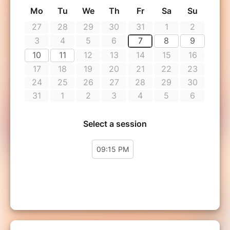
et d'empêcher l'extinction de l’homosexualité.
In het hart van de Parijse gayscene is Jim
oppermachtig: de ultieme Gym Queen,
influencer en object van ieders verlangen.
Maar wanneer hij getroffen wordt door
Heterosis (een bizar virus dat homoseksuele
mannen hetero maakt) komt er abrupt een
einde aan zijn heerschappij. Ontvolgd, verlaten
en beroofd van zijn status blijft Jim achter met
slechts één laatste loyale volger: Lucien, een
toegewijde, tengere twink met een dominante
moeder. Samen storten ze zich in een absurde,
hilarische zoektocht naar een mysterieus
geneesmiddel: niet alleen om Jim te redden,
maar ook om het uitsterven van de gay-
community te voorkomen.