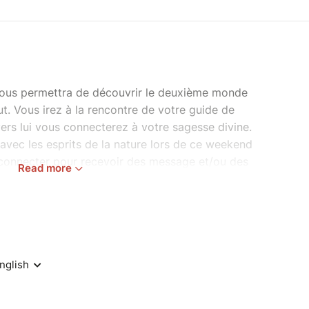
 vous permettra de découvrir le deuxième monde
. Vous irez à la rencontre de votre guide de
vers lui vous connecterez à votre sagesse divine.
avec les esprits de la nature lors de ce weekend
connecter pour recevoir des message et/ou des
Read more
uilibrages, vous pourrez découvrir et renforcer
ur écouter les messages de votre corps,de votre
se connecter à la voie de son cœur.
anisée le samedi soir. Toujours la même intention
s de Conscience et de Joie.