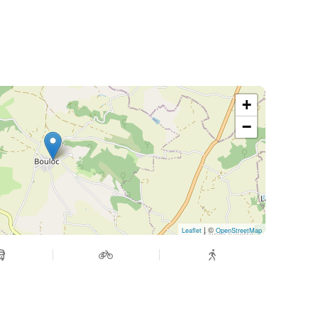
+
−
| ©
Leaflet
OpenStreetMap