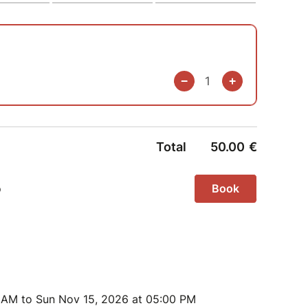
 stage est de 200€, nous pouvons vous héberger
edi, en camping pour 10€ et en chambre pour 30€.
mode auberge espagnole.
 AM to Sun Nov 15, 2026 at 05:00 PM