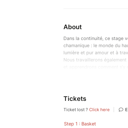
About
Dans la continuité, ce stage
chamanique : le monde du haut
lumière et pur amour et à tra
Nous travaillerons également 
et apprendrons comment s’y 
soins.
­Après ces nettoyages et rééq
vos potentiels d’intuition po
cœur, de votre inconscient.
Tickets
Ce stage amène à réellement 
Une veillée est également org
: cheminer ensemble vers plu