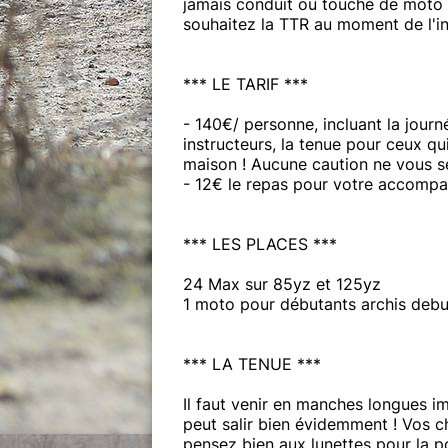
jamais conduit ou touché de moto d
souhaitez la TTR au moment de l'in
*** LE TARIF ***
- 140€/ personne, incluant la journ
instructeurs, la tenue pour ceux qu
maison ! Aucune caution ne vous 
- 12€ le repas pour votre accompa
*** LES PLACES ***
24 Max sur 85yz et 125yz
1 moto pour débutants archis debu
*** LA TENUE ***
Il faut venir en manches longues i
peut salir bien évidemment ! Vos c
pensez bien aux lunettes pour la po