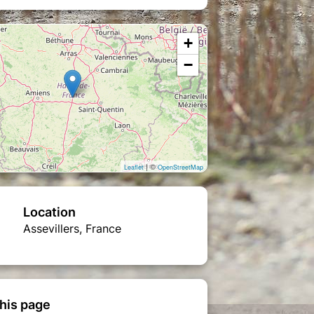
+
−
| ©
Leaflet
OpenStreetMap
Location
Assevillers, France
his page