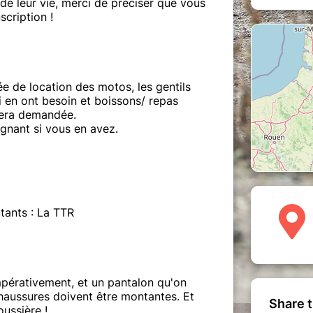
e leur vie, merci de préciser que vous
scription !
ée de location des motos, les gentils
i en ont besoin et boissons/ repas
sera demandée.
gnant si vous en avez.
tants : La TTR
mpérativement, et un pantalon qu'on
haussures doivent être montantes. Et
Share t
ussière !