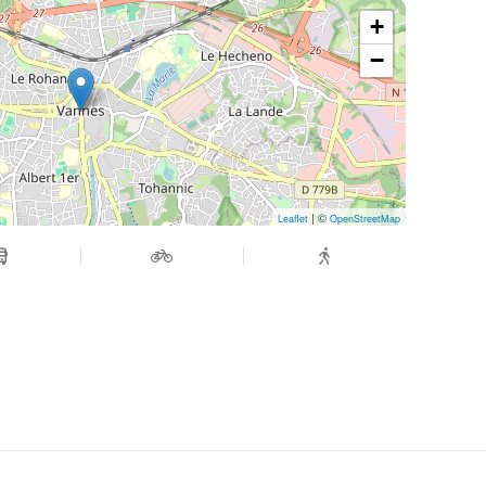
+
−
| ©
Leaflet
OpenStreetMap