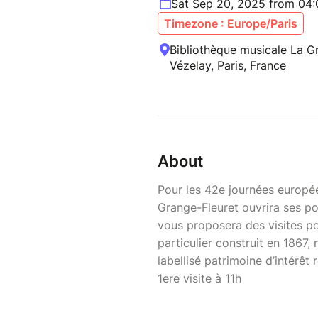
Sat Sep 20, 2025 from 04
Timezone : Europe/Paris
Bibliothèque musicale La G
Vézelay, Paris, France
About
Pour les 42e journées europée
Grange-Fleuret ouvrira ses p
vous proposera des visites pou
particulier construit en 1867,
labellisé patrimoine d’intérêt 
1ere visite à 11h