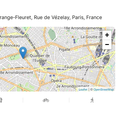
range-Fleuret, Rue de Vézelay, Paris, France
+
−
| ©
Leaflet
OpenStreetMap