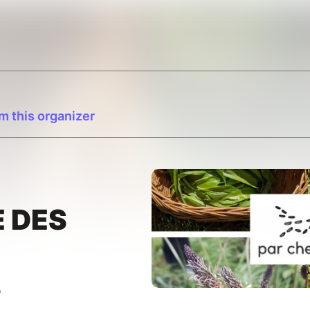
m this organizer
 DES
S