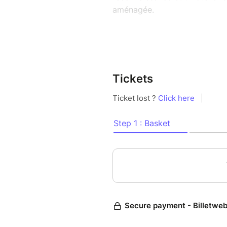
aménagée.
La sortie terrain :
Initiez - vous aux plantes sa
reconnaître et découvrirez leu
que les précautions à prendre
Tickets
L'atelier de cuisine :
Un atelier de cuisine pour ap
groupe et supervisés par une 
plantes sauvages comestibles
Nous débuterons les préparatio
étant de se faire plaisir ense
techniques de cuisine. Un mo
reproduire facilement chez vo
L’atelier de cuisine comprend 