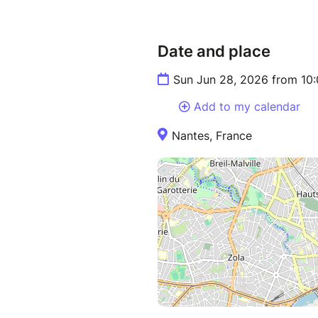
ensemble et les recettes à la f
Date and place
La journée se déroulera aux a
rendez-vous précis vous ser
Sun Jun 28, 2026 from 10
Add to my calendar
Nantes, France