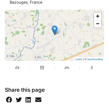
Bazouges, France
+
−
| ©
Leaflet
OpenStreetMap
Share this page