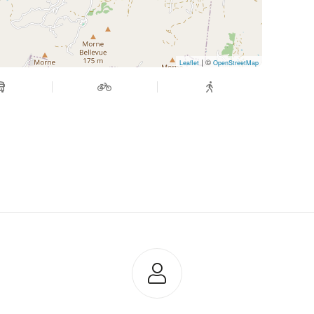
| ©
Leaflet
OpenStreetMap