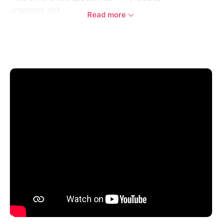
urgences..ect
Read more
- le numérique en santé : télé-médecine, intelligence
artificielle
- les soins : plaies et cicatrisation et autres soins
- le bien-être des soignants : santé mentale, QVTS,
aide psychologique, sophrologie, prévention
d'épuisement
JOB DATING : venez rencontrer les recruteurs de
votre région !
Découvrez un espace stand où de nombreux
partenaires seront présents pour vous conseiller,
vous faire découvrir des innovations, tester des
produits !
Petit déjeuner offert*
Inscription gratuite obligatoire*