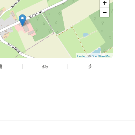
+
−
| ©
Leaflet
OpenStreetMap