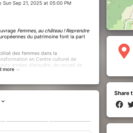
o Sun Sep 21, 2025 at 05:00 PM
’ouvrage
Femmes, au château ! Reprendre
européennes du patrimoine font la part
bilisé des femmes dans la
ansformation en Centre culturel de
ieurs années d’enquête, de recueil de
d more
erte des installations réalisées par
Share t
t le collectif Carton Plein
tion du livre
rreau-oké” participatif
est-il le féminin du patrimoine?
avec