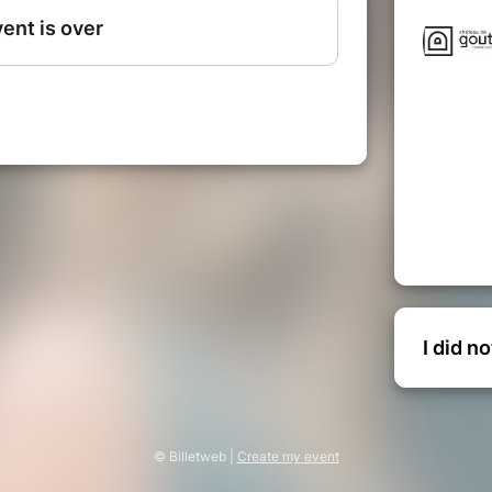
e Riot-Sarcey, historienne et Agathe
ar Michel Rautenberg, membre de
polyphoniques pour voix féminines
I did n
© Billetweb |
Create my event