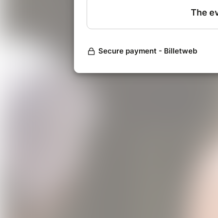
Ellen Hertz, anthropologue, Michèl
Rochet, sociologue. Modération p
l'association.
18h30
- concert de Söum, chants 
Dimanche 21 septembre :
De 10h à 18h
- visites libres
11h, 14h30 et 16h
- visites flash