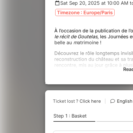
Sat Sep 20, 2025 at 10:00 AM t
Timezone : Europe/Paris
À l’occasion de la publication de l
le récit de Goutelas
, les Journées 
belle au
m
atrimoine !
Découvrez le rôle longtemps invisi
reconstruction du château et sa tr
rencontre, mis au jour grâce à plus
Rea
témoignages et de création.
Samedi 20 septembre :
10h à 18h
- visites libres et découv
Costanza Matteucci, plasticienne, e
11h
- avant-première de la présenta
14h30
- balade matrimoniale et “ca
16h30
- table-ronde
Le matrimoine 