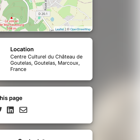
| ©
Leaflet
OpenStreetMap
Location
Centre Culturel du Château de
Goutelas, Goutelas, Marcoux,
France
his page