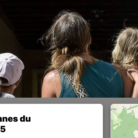
nnes du
25