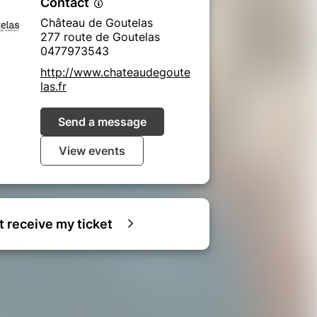
Contact
Château de Goutelas
277 route de Goutelas
0477973543
http://www.chateaudegoute
las.fr
Send a message
View events
ot receive my ticket