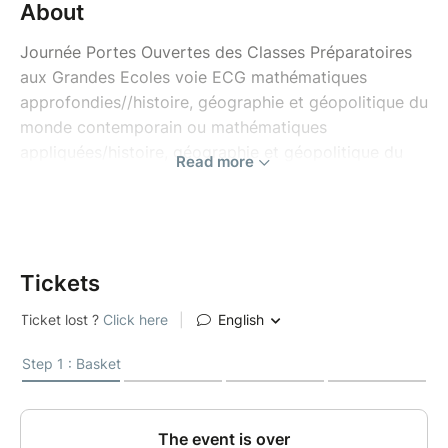
About
Journée Portes Ouvertes des Classes Préparatoires
aux Grandes Ecoles voie ECG mathématiques
approfondies//histoire, géographie et géopolitique du
monde contemporain ou mathématiques
appliquées/histoire, géographie et géopolitique du
Read more
monde contemporain (HGGMC) de Saint-Jean de
Passy :
Samedi 17 janvier 2026 à 12h
Tickets
Au programme : présentation du projet éducatif de
Saint-Jean, ses atouts, les enjeux et objectifs de la
prépa, puis visite des bâtiments des Classes
Préparatoires.