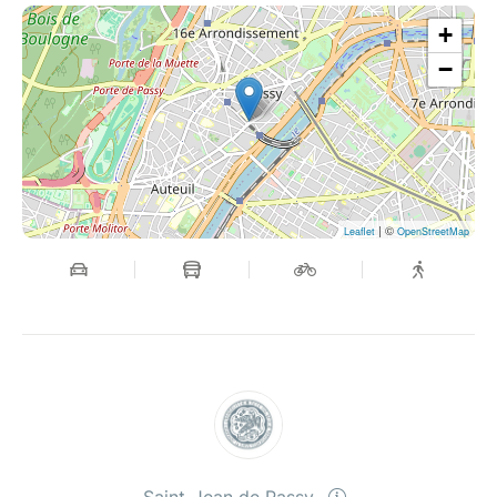
+
−
| ©
Leaflet
OpenStreetMap
Saint-Jean de Passy