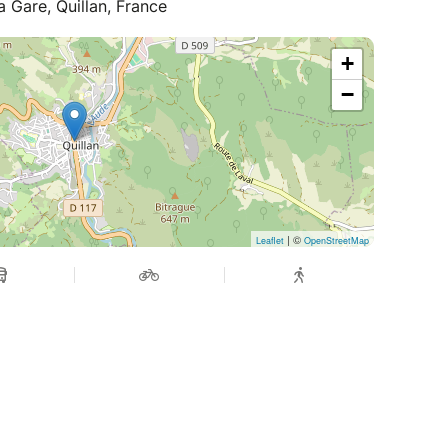
 Gare, Quillan, France
+
−
| ©
Leaflet
OpenStreetMap