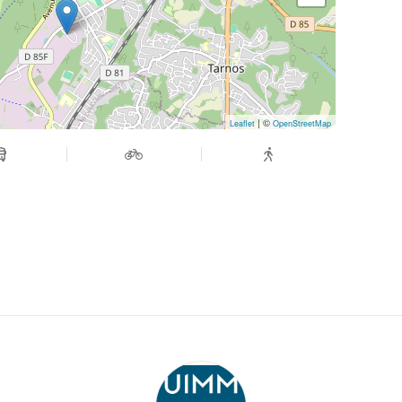
| ©
Leaflet
OpenStreetMap