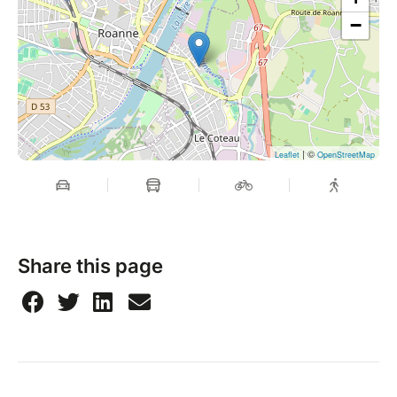
−
| ©
Leaflet
OpenStreetMap
Share this page