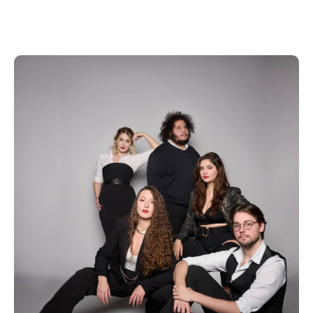
Avec leur énergie, ces chanteurs vous font voyager à
travers les époques et les styles et vous embarquent
dans un tourbillon de musique et d’harmonies, avec
une touche d’humour. Redécouvrez les grands
standards pop comme vous ne les avez jamais
entendus !
Q U A T R E V O I X , E T U N E I N F I N I T É D E
P O S S I B ILI T É S
La voix offre de nombreuses alternatives de sons.
Nos quatre chanteurs explorent le potentiel de leur
timbre et ne sont pas seulement des voix mais aussi
des guitares, des basses, des trompettes, des
claviers.
Leurs cordes vocales deviennent ainsi un véritable
orchestre et offrent un moment musical totalement à