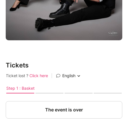
part.
U N B E A T B O X E R , V É R I T A B L E B A T T E R
I E H U M A I N E
Notre beatboxer complète cet orchestre vocal. Le
beatboxing est une forme de percussion vocale
impliquant principalement l'art de produire des
battements de batterie, du rythme, des sons
musicaux et des bruitages sonores en utilisant la
Tickets
bouche, les lèvres, la langue et la voix.