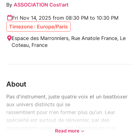
By
ASSOCIATION Cost'art
Fri Nov 14, 2025 from 08:30 PM to 10:30 PM
Timezone : Europe/Paris
Espace des Marronniers, Rue Anatole France, Le
Coteau, France
About
Pas d'instrument, juste quatre voix et un beatboxer
aux univers distincts qui se
rassemblent pour n'en former plus qu'un. Leur
spécialité est surtout de réinventer, par des
arrangements originaux, des chansons de tous
Read more
genres et de vous offrir ainsi un répertoire inédit.