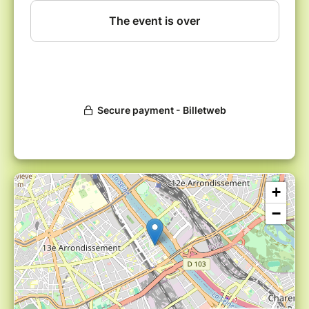
innovante. En s’appuyant sur ces leviers de
soft power, la Corée du Sud promeut une
globalisation culturelle alternative à
l’hégémonie américaine et japonaise dans le
domaine des imaginaires juvéniles.
À travers de nombreux entretiens, les deux
auteurs analysent la ferveur des jeunes fans
français, qui ne s’appuie sur aucune proximité
culturelle préexistante, témoigne d’une
nouvelle ouverture esthétique et les autorise à
imaginer des ailleurs désirables, par-delà les
assignations de genre, de classe ou d’origine."
+
Vincenzo Cicchelli
est maître de conférences
à l’Université Paris Cité, chercheur au Ceped
−
(Université Paris Cité/IRD) et chargé de cours
à Sciences Po.
Sylvie Octobre
est chargée d’études au
ministère de la Culture (Deps-Doc),
chercheuse au Centre Max Weber et chargée
de cours à Sciences Po.