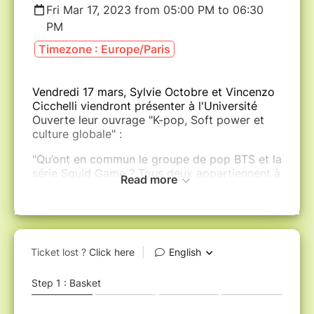
Fri Mar 17, 2023 from 05:00 PM to 06:30
PM
Timezone : Europe/Paris
Vendredi 17 mars, Sylvie Octobre et Vincenzo
Cicchelli viendront présenter à l'Université
Ouverte leur ouvrage "K-pop, Soft power et
culture globale" :
"Qu’ont en commun le groupe de pop BTS et la
série Squid Game ? Tous deux appartiennent à
Read more
la nouvelle vague de produits culturels sud-
coréens, connue sous le nom de Hallyu, qui
déferle sur le monde et surprend par
l’engouement qu’elle suscite.
Cet ouvrage, le premier en langue française
consacré au sujet, montre comment cette pop
culture, fruit de l’écosystème politique et
économique sud-coréen, mise sur l’exportation
massive de produits culturels à l’esthétique