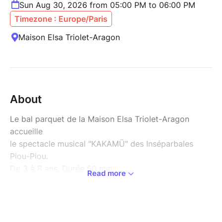
Sun Aug 30, 2026 from 05:00 PM to 06:00 PM
Timezone : Europe/Paris
Maison Elsa Triolet-Aragon
About
Le bal parquet de la Maison Elsa Triolet-Aragon
accueille
le spectacle musical "KAKAMÜ" des Inséparbales
Piou-Piou.
De 3 à 8 ans. Durée 50 min.
Read more
KAKAMÜ raconte l’histoire d’un petit lapin
hypersensible qui décide de quitter sa maison
pour affronter ses peurs. À travers des planètes