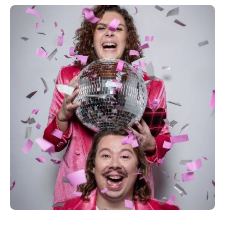
étranges et musicales, il rencontre des êtres
singuliers, reçoit des sons et des émotions, et
apprend à transformer sa fragilité en force. Chaque
étape le rend plus lumineux, plus musical, jusqu’à ce
qu’il devienne… lui-même.
En partenariat avec l’Usine à Chapeaux de
Rambouillet.
Projet accompagné par RAMDAM dans le cadre du
dépot Salles Mômes
Avec le soutien de l’Usine à Chapeaux, la
Cartonnerie, Le Silo, MJC Contre Courant. Egalement
en tournée des récrées avec l’Espace Django