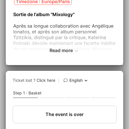
Timezone : Europe/Paris
Sortie de l'album "Mixology"
Après sa longue collaboration avec Angélique
Ionatos, et après son album personnel
Tzitzikia, distingué par la critique, Katerina
Fotinaki dévoile maintenant une facette inédite
de son univers musical et poétique. Mixology :
Read more
comme si elle préparait un cocktail, dont la
saveur découle du mélange de ses
composants, Katerina Fotinaki sort du
périmètre de la chanson poétique grecque,
pour réunir avec une grande liberté, avec
puissance et élégance, des ingrédients
insolites à travers les langues, les styles et les
époques. Qu’il s’agisse de compositions
originales ou de reprises et métamorphoses
inattendues, le fil conducteur demeure la force
du verbe poétique, qu’il soit français, anglais
ou grec.