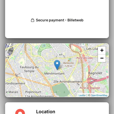
Katerina Fotinaki - Voix, guitares
Ninon Valder - Flûtes, bandonéon, voix
Idriss Agnel - Percussions, cistre
Claude Barthelemy - Guitares
+
−
| ©
Leaflet
OpenStreetMap
Location