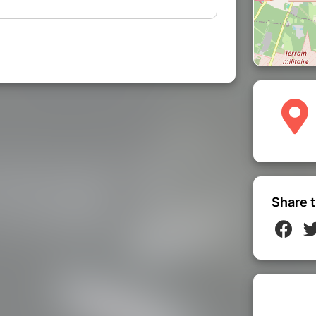
i puise dans de multiples influences
unique oscillant entre Pop Urbaine et
iture poétique et authentique
: la plume
12, avait fondé le groupe
The Shin Sekaï
rité,
la
prise de risque
et l
’envie de
i dans chacun de ses textes.
Share t