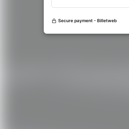
En 1ère partie
A
bou Tall
est un artiste complet qu
musicales pour proposer une
vibe 
Bossa Nova
.
Sa
musique est émotionnelle,
l’
écr
reconnaissable de celui qui, en 20
avec le chanteur Dadju.
Un état d’esprit, animé par la
sincé
s’élever
, qui transparait aujourd’hu