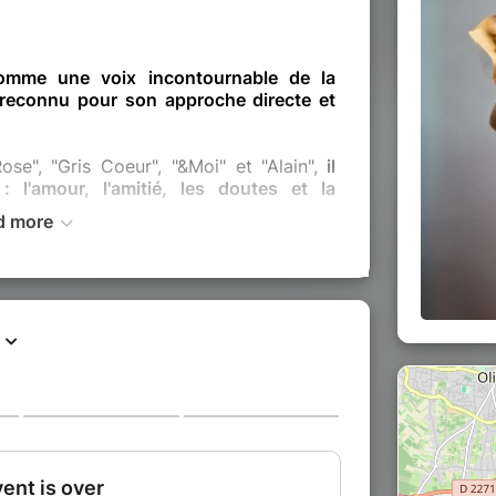
comme une voix incontournable de la
 reconnu pour son approche directe et
se", "Gris Coeur", "&Moi" et "Alain",
il
 l'amour, l'amitié, les doutes et la
d more
t des émotions complexes lui a valu de
econnus comme Mosimann, Youssoupha,
, Emma Peters, Loud ouencore Naë.
avec "Alain” et sa tournée à guichets
 libre, avec "Finalement", son nouvel
nu père, d’un fils qui a perdu le sien,
e sa vie et de sa carrière.
Nourri par ses
 étape musicale marque une évolution