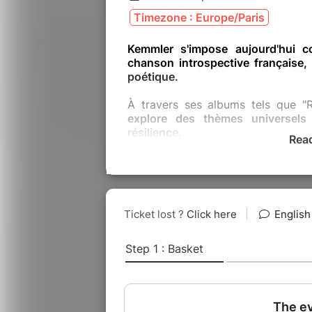
Timezone : Europe/Paris
Kemmler s'impose aujourd'hui 
chanson introspective française,
poétique.
À travers ses albums tels que "Ro
explore des thèmes universels :
résilience.
Rea
Sa capacité à exprimer simplemen
collaborer avec des artistes r
Sofiane (Fianso), Kik, Chilla, A2H
Après avoir conquis son public 
fermés,
Kemmler revient en indé,
album : L’histoire d’un homme deve
d’un artiste qui reprend les rênes d
expériences personnelles, cette
intime faite de sincérité.