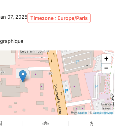
Jan 07, 2025
Timezone : Europe/Paris
égraphique
+
−
| ©
Leaflet
OpenStreetMap