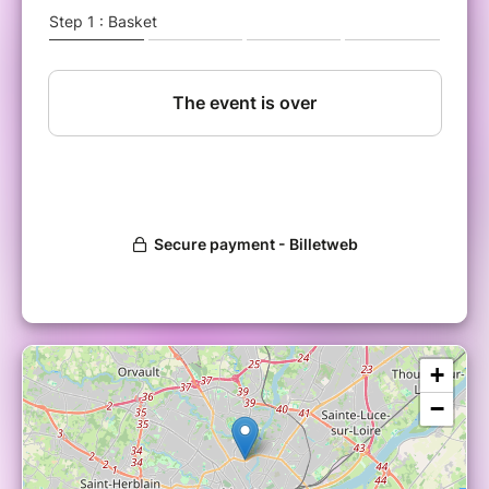
(violon).
Ce sera une soirée de rencontres, qui finira en grande fête,
avec les sons électro-latino concoctés par « El Ñoño ».
À ne pas manquer !!!
http://kikelarrea.com/
https://www.facebook.com/kikelarreamusico/
https://youtu.be/8jcnD77rDqc
+
−