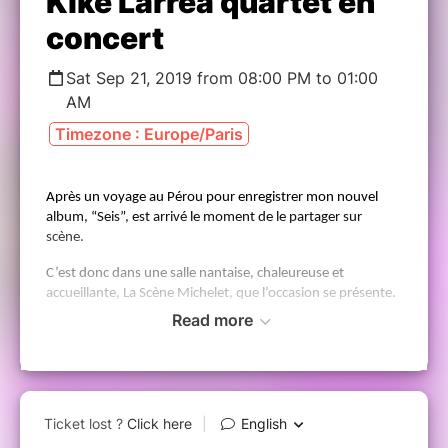
Kike Larrea quartet en
concert
Sat Sep 21, 2019 from 08:00 PM to 01:00
AM
Timezone : Europe/Paris
Après un voyage au Pérou pour enregistrer mon nouvel
album, “Seis”, est arrivé le moment de le partager sur
scène.
C’est donc dans une salle nantaise, chaleureuse et
accueillante, La Scène Michelet, que l’occasion se présente.
Read more
Un concert sous le signe des retrouvailles, cette fois-ci en
format quartet, avec une formation pleine de jeunesse et
de talent : la fraîcheur de l’afro-beat latino de Andrés Arce
(claviers et séquences), l’inépuisable inventivité de Martin
Ferreyros, figure montante du jazz hexagonal (guitare)
ainsi que la douceur et la maîtrise classique de Paola Larrea